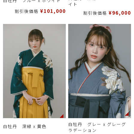
白牡丹 ブルー x ホワイト
イト
¥101,000
割引後価格
¥96,000
割引後価格
白牡丹 グレー x グレーグ
白牡丹 深緑 x 黄色
ラデーション