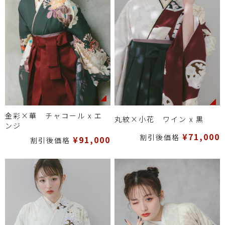
金彩×華 チャコール x エ
丸紋×小花 ワイン x 黒
ンジ
¥71,000
割引後価格
¥91,000
割引後価格