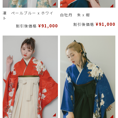
凜 ペールブルー x ホワイ
白牡丹 朱 x 紺
ト
¥91,000
割引後価格
¥91,000
割引後価格