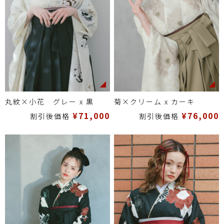
丸紋×小花 グレー x 黒
菊×クリーム x カーキ
¥71,000
¥76,000
割引後価格
割引後価格