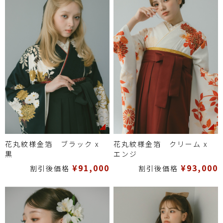
カラー
白系
赤、ピンク系
黒、グレー系
緑系
青系
黄、オレンジ、茶系
その他
価格
～60,000円
60,001円～70,000円
70,001円～80,000円
80,001円～90,000円
90,001円～100,000円
100,001円～
花丸紋様金箔 ブラック x
花丸紋様金箔 クリーム x
黒
エンジ
¥91,000
¥93,000
割引後価格
割引後価格