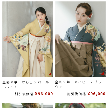
金彩×華 からし x パール
金彩×華 ネイビー x ブラ
ホワイト
ウン
¥96,000
¥96,000
割引後価格
割引後価格