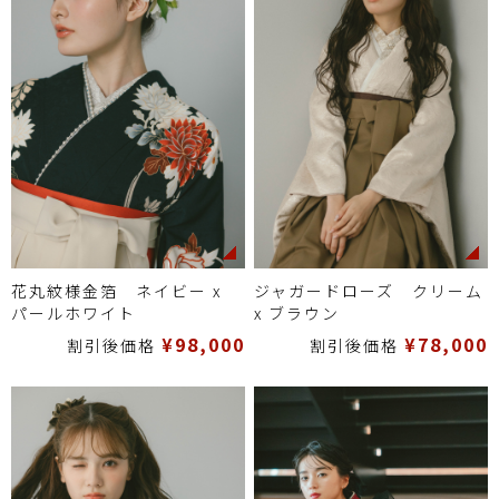
花丸紋様金箔 ネイビー x
ジャガードローズ クリーム
パールホワイト
x ブラウン
¥98,000
¥78,000
割引後価格
割引後価格