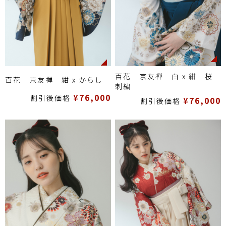
百花 京友禅 白 x 紺 桜
百花 京友禅 紺 x からし
刺繍
¥76,000
割引後価格
¥76,000
割引後価格