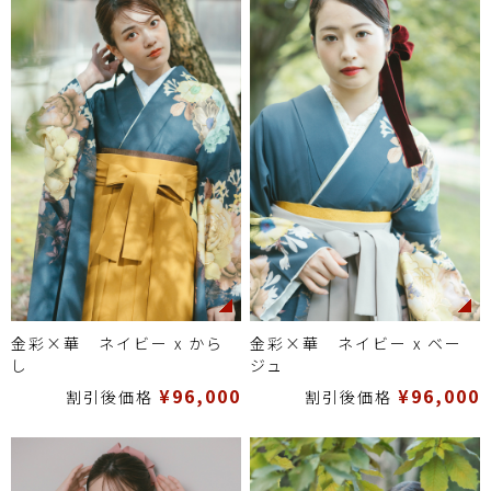
金彩×華 ネイビー x から
金彩×華 ネイビー x ベー
し
ジュ
¥96,000
¥96,000
割引後価格
割引後価格