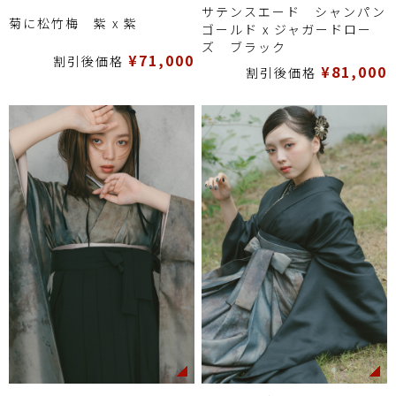
サテンスエード シャンパン
菊に松竹梅 紫 x 紫
ゴールド x ジャガードロー
ズ ブラック
¥71,000
割引後価格
¥81,000
割引後価格