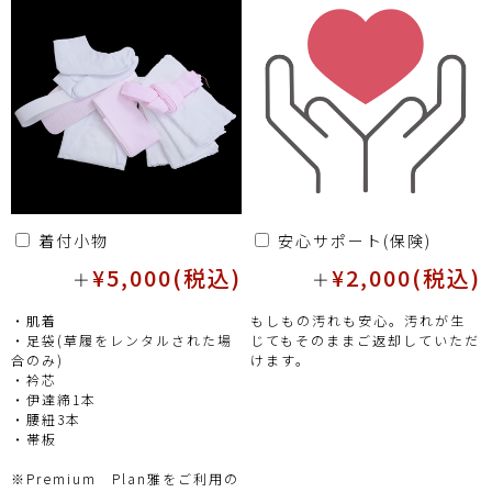
着付小物
安心サポート(保険)
¥5,000(税込)
¥2,000(税込)
＋
＋
・肌着
もしもの汚れも安心。汚れが生
・足袋(草履をレンタルされた場
じてもそのままご返却していただ
合のみ)
けます。
・衿芯
・伊達締1本
・腰紐3本
・帯板
※Premium Plan雅をご利用の