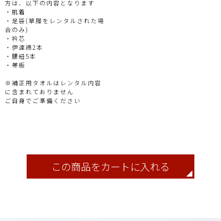
方は、以下の内容となります
・肌着
・足袋(草履をレンタルされた場
合のみ)
・衿芯
・伊達締2本
・腰紐5本
・帯板
※補正用タオルはレンタル内容
に含まれておりません
ご自身でご準備ください
この商品をカートに入れる