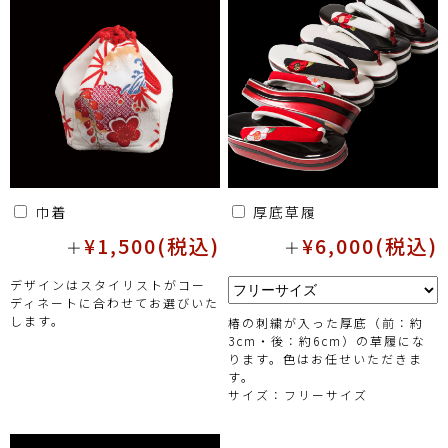
巾着
厚底草履
¥1,500(税込)
¥6,000(税込)
＋
＋
デザインはスタイリストがコー
ディネートに合わせてお選びいた
します。
椿の刺繍が入った厚底（前：約
3cm・後：約6cm）の草履にな
ります。色はお任せいただきま
す。
サイズ：フリーサイズ