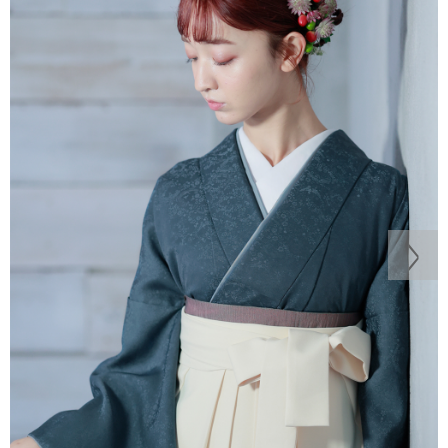
コーデNo.
122
着物
地紋 ネイビー
袴
アイボリー
説明