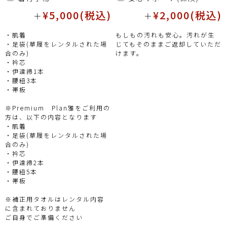
¥5,000(税込)
¥2,000(税込)
＋
＋
・肌着
もしもの汚れも安心。汚れが生
・足袋(草履をレンタルされた場
じてもそのままご返却していただ
合のみ)
けます。
・衿芯
・伊達締1本
・腰紐3本
・帯板
※Premium Plan雅をご利用の
方は、以下の内容となります
・肌着
・足袋(草履をレンタルされた場
合のみ)
・衿芯
・伊達締2本
・腰紐5本
・帯板
※補正用タオルはレンタル内容
に含まれておりません
ご自身でご準備ください