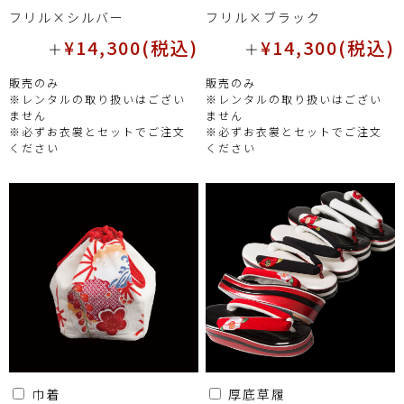
フリル×シルバー
フリル×ブラック
¥14,300(税込)
¥14,300(税込)
＋
＋
販売のみ
販売のみ
※レンタルの取り扱いはござい
※レンタルの取り扱いはござい
ません
ません
※必ずお衣裳とセットでご注文
※必ずお衣裳とセットでご注文
ください
ください
巾着
厚底草履