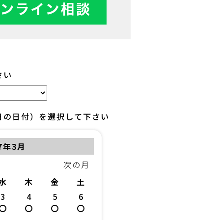
さい
日の日付）を選択して下さい
27年3月
次の月
水
木
金
土
3
4
5
6