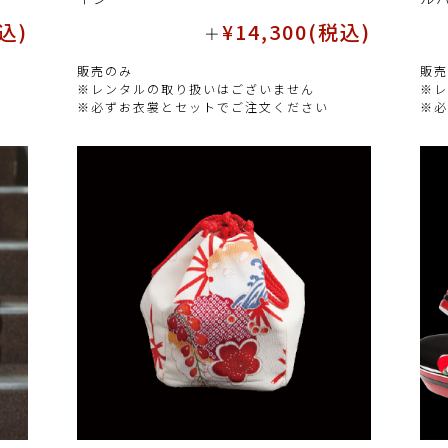
税込)
¥14,300(税込)
＋
販売のみ
販売
※レンタルの取り扱いはございません
※レ
※必ずお衣裳とセットでご注文ください
※必